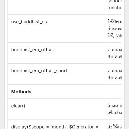
setlocale(
function 
use_buddhist_era
ใช้ปีพ.ศ.หร
กำหนดเป็น 
ใช้, false เ
buddhist_era_offset
ความต่างข
กับ ค.ศ. แ
buddhist_era_offset_short
ความต่างข
กับ ค.ศ. แ
Methods
clear()
ล้างค่าต่า
เพื่อเริ่มต้
display($scope = 'month', $Generator =
สั่งให้แสด