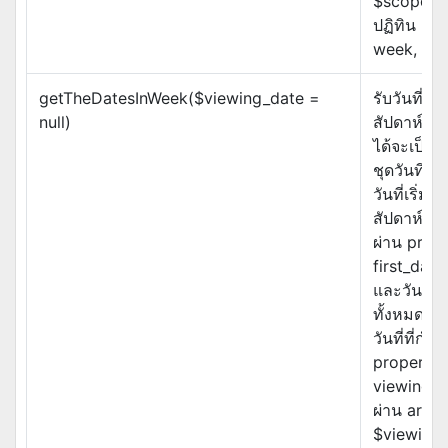
$scope ข
ปฏิทิน เช่
week, mon
getTheDatesInWeek($viewing_date =
รับวันที่ทั
null)
สัปดาห์นั้น.
ได้จะเป็น 
ชุดวันที่ใน
วันที่เริ่มต
สัปดาห์จะ
ผ่าน prop
first_day
และวันที่ใ
ทั้งหมดจะ
วันที่ที่กำล
property
viewing_d
ผ่าน argu
$viewing_