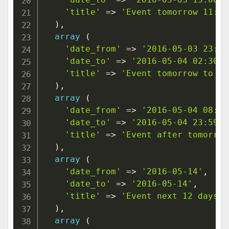
'title'
=>
'Event tomorrow 11:00
)
,
array
(
'date_from'
=>
'2016-05-03 23:40
'date_to'
=>
'2016-05-04 02:30:0
'title'
=>
'Event tomorrow to af
)
,
array
(
'date_from'
=>
'2016-05-04 08:00
'date_to'
=>
'2016-05-04 23:59:0
'title'
=>
'Event after tomorrow
)
,
array
(
'date_from'
=>
'2016-05-14'
,
'date_to'
=>
'2016-05-14'
,
'title'
=>
'Event next 12 days'
,
)
,
array
(