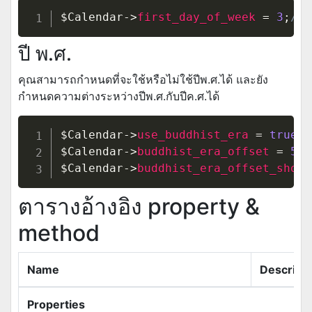
$Calendar
->
first_day_of_week
=
3
;
// 
ปี พ.ศ.
คุณสามารถกำหนดที่จะใช้หรือไม่ใช้ปีพ.ศ.ได้ และยัง
กำหนดความต่างระหว่างปีพ.ศ.กับปีค.ศ.ได้
$Calendar
->
use_buddhist_era
=
true
;
/
$Calendar
->
buddhist_era_offset
=
543
$Calendar
->
buddhist_era_offset_short
ตารางอ้างอิง property &
method
Name
Descripti
Properties