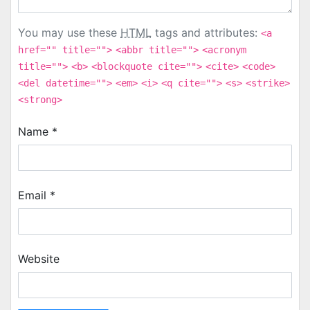
You may use these
HTML
tags and attributes:
<a
href="" title="">
<abbr title="">
<acronym
title="">
<b>
<blockquote cite="">
<cite>
<code>
<del datetime="">
<em>
<i>
<q cite="">
<s>
<strike>
<strong>
Name
*
Email
*
Website