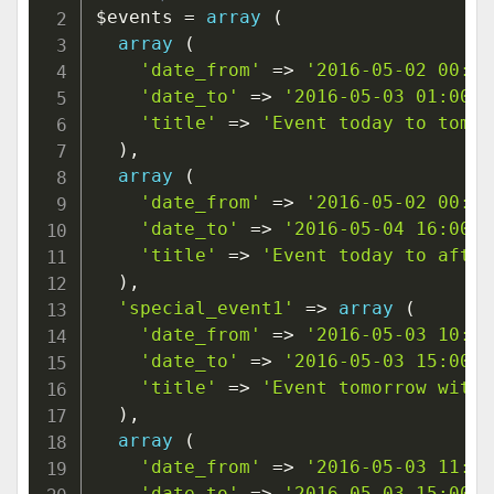
$events
=
array
(
array
(
'date_from'
=>
'2016-05-02 00:00
'date_to'
=>
'2016-05-03 01:00:0
'title'
=>
'Event today to tomor
)
,
array
(
'date_from'
=>
'2016-05-02 00:50
'date_to'
=>
'2016-05-04 16:00:0
'title'
=>
'Event today to after
)
,
'special_event1'
=>
array
(
'date_from'
=>
'2016-05-03 10:00
'date_to'
=>
'2016-05-03 15:00:0
'title'
=>
'Event tomorrow with 
)
,
array
(
'date_from'
=>
'2016-05-03 11:00
'date_to'
=>
'2016-05-03 15:00:0