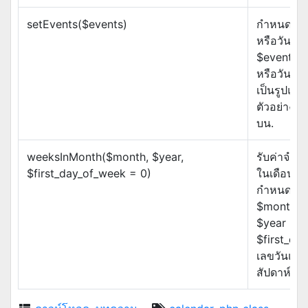
setEvents($events)
กำหนดเหต
หรือวันนั
$events เ
หรือวันนั
เป็นรูปแบบ 
ตัวอย่างโป
บน.
weeksInMonth($month, $year,
รับค่าจำน
$first_day_of_week = 0)
ในเดือนและ
กำหนด.
$month เล
$year เลขป
$first_da
เลขวันแร
สัปดาห์