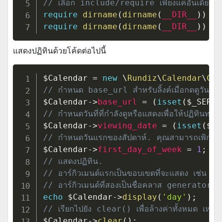
// เลือก include/require เพียงแค่อันเดียวก็
require
dirname
(
dirname
(
__DIR__
)
)
.
require
dirname
(
dirname
(
__DIR__
)
)
.
แสดงปฏิทินด้วยโค้ดต่อไปนี้
$Calendar
=
new
\
Rundiz
\
Calendar
\
Cal
// กำหนด base_url สำหรับลิ้งค์เมื่อกดดูวัน/เดือ
$Calendar
->
base_url
=
(
isset
(
$_SERVE
// กำหนดวันที่ที่กำลังดูหรือแสดงเพื่อให้ปฏิทินทราบว
$Calendar
->
viewing_date
=
(
isset
(
$_G
// กำหนดวันแรกของสัปดาห์. คุณสามารถเพิกเฉยไม่
$Calendar
->
first_day_of_week
=
1
;
// แสดงปฏิทิน.
// อาร์กิวเมนต์แรกเป็นขอบเขตที่จะแสดง เช่น
// อาร์กิวเมนต์ที่สองเป็นชื่อคลาส generator 
echo
$Calendar
->
display
(
'day'
)
;
// เรียกไปยัง clear() เพื่อล้างค่าทั้งหมด เหมาะ
$Calendar
->
clear
(
)
;