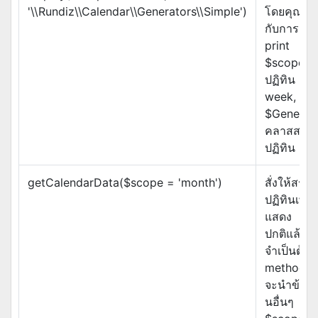
'\\Rundiz\\Calendar\\Generators\\Simple')
โดยคุณต้อ
กับการ ec
print
$scope ข
ปฏิทิน เช่
week, mon
$Generato
คลาสสร้า
ปฏิทิน
getCalendarData($scope = 'month')
สั่งให้สร้า
ปฏิทินเพื่
แสดง
ปกติแล้วคุ
จำเป็นต้อง
method นี้
จะนำข้อมู
นอื่นๆ