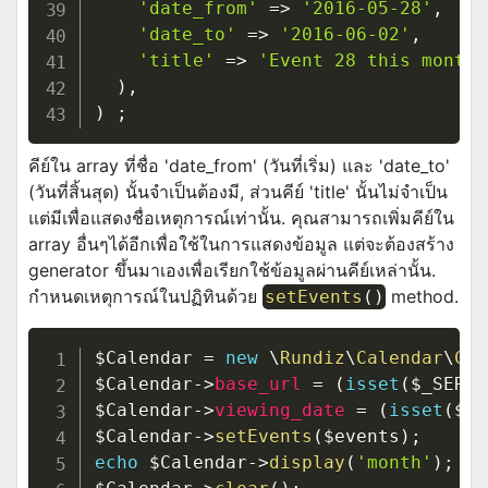
'date_from'
=>
'2016-05-28'
,
'date_to'
=>
'2016-06-02'
,
'title'
=>
'Event 28 this month 
)
,
)
;
คีย์ใน array ที่ชื่อ 'date_from' (วันที่เริ่ม) และ 'date_to'
(วันที่สิ้นสุด) นั้นจำเป็นต้องมี, ส่วนคีย์ 'title' นั้นไม่จำเป็น
แต่มีเพื่อแสดงชื่อเหตุการณ์เท่านั้น. คุณสามารถเพิ่มคีย์ใน
array อื่นๆได้อีกเพื่อใช้ในการแสดงข้อมูล แต่จะต้องสร้าง
generator ขึ้นมาเองเพื่อเรียกใช้ข้อมูลผ่านคีย์เหล่านั้น.
กำหนดเหตุการณ์ในปฏิทินด้วย
method.
setEvents
(
)
$Calendar
=
new
\
Rundiz
\
Calendar
\
Cal
$Calendar
->
base_url
=
(
isset
(
$_SERVE
$Calendar
->
viewing_date
=
(
isset
(
$_G
$Calendar
->
setEvents
(
$events
)
;
echo
$Calendar
->
display
(
'month'
)
;