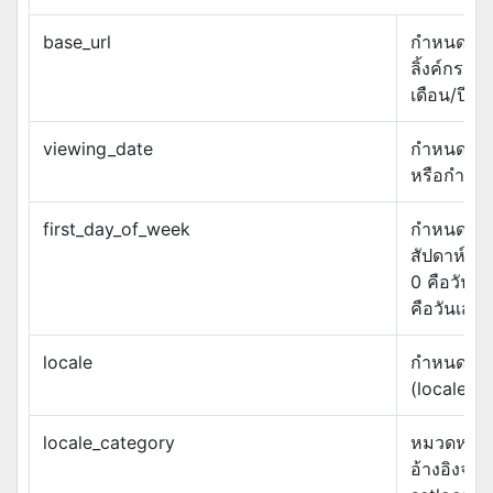
base_url
กำหนด UR
ลิ้งค์กรณีค
เดือน/ปีอื่
viewing_date
กำหนดวันที่
หรือกำลัง
first_day_of_week
กำหนดวัน
สัปดาห์โดย
0 คือวันอาท
คือวันเสาร์
locale
กำหนดภา
(locale)
locale_category
หมวดหมู่ข
อ้างอิงจาก