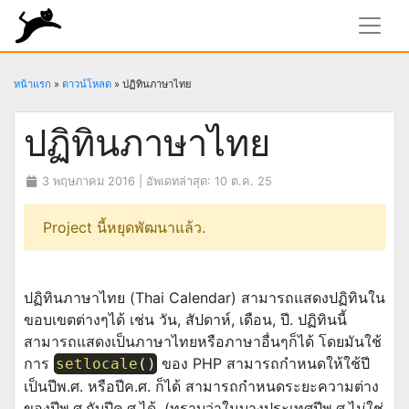
rundiz
หน้าแรก
»
ดาวน์โหลด
»
ปฏิทินภาษาไทย
ปฏิทินภาษาไทย
3 พฤษภาคม 2016
| อัพเดทล่าสุด:
10 ต.ค. 25
Project นี้หยุดพัฒนาแล้ว.
ปฏิทินภาษาไทย (Thai Calendar) สามารถแสดงปฏิทินใน
ขอบเขตต่างๆได้ เช่น วัน, สัปดาห์, เดือน, ปี. ปฏิทินนี้
สามารถแสดงเป็นภาษาไทยหรือภาษาอื่นๆก็ได้ โดยมันใช้
การ
ของ PHP สามารถกำหนดให้ใช้ปี
setlocale
(
)
เป็นปีพ.ศ. หรือปีค.ศ. ก็ได้ สามารถกำหนดระยะความต่าง
ของปีพ.ศ.กับปีค.ศ.ได้. (ทราบว่าในบางประเทศปีพ.ศ.ไม่ใช่