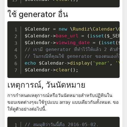
ใช้ generator อื่น
$Calendar
=
new
\
Rundiz
\
Calendar
\
Cal
$Calendar
->
base_url
=
(
isset
(
$_SERVE
$Calendar
->
viewing_date
=
(
isset
(
$_G
// เรามี generator ที่ทำไว้ให้แล้ว 2 ตัวสำหร
// ในกรณีที่คุณใช้ generator ของตนเองก็ให้ใ
echo
$Calendar
->
display
(
'year'
,
'\\R
$Calendar
->
clear
(
)
;
เหตุการณ์, วันนัดหมาย
การกำหนดเหตุการณ์หรือวันนัดหมายสำหรับปฏิทินใน
ขอบเขตต่างๆจะใช้รูปแบบ array แบบเดียวกันทั้งหมด. ขอ
ให้ดูตัวอย่างต่อไปนี้.
// สมมุติว่าวันนี้คือ 2016-05-02.