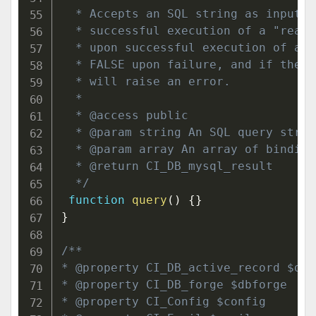
  * Accepts an SQL string as input a
  * successful execution of a "read"
  * upon successful execution of a "
  * FALSE upon failure, and if the $
  * will raise an error.

  *

  * @access public

  * @param string An SQL query string
  * @param array An array of binding 
  * @return CI_DB_mysql_result

  */
function
query
(
)
{
}
}
/**

* @property CI_DB_active_record $db

* @property CI_DB_forge $dbforge

* @property CI_Config $config
