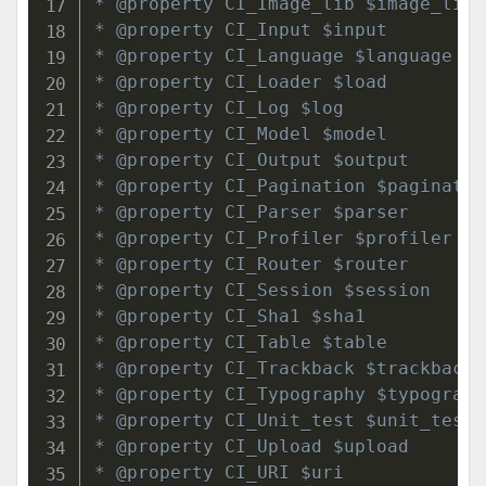
* @property CI_Image_lib $image_lib

* @property CI_Input $input

* @property CI_Language $language

* @property CI_Loader $load

* @property CI_Log $log

* @property CI_Model $model

* @property CI_Output $output

* @property CI_Pagination $pagination
* @property CI_Parser $parser

* @property CI_Profiler $profiler

* @property CI_Router $router

* @property CI_Session $session

* @property CI_Sha1 $sha1

* @property CI_Table $table

* @property CI_Trackback $trackback

* @property CI_Typography $typography
* @property CI_Unit_test $unit_test

* @property CI_Upload $upload

* @property CI_URI $uri
