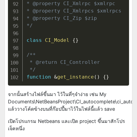
* @property CI_Xmlrpc $xmlrpc

* @property CI_Xmlrpcs $xmlrpcs

* @property CI_Zip $zip

*/
class
CI_Model
{
}
/**

 * @return CI_Controller

 */
function
&
get_instance
(
)
{
}
จากนั้นสร้างไฟล์ขึ้นมา ไว้ในที่ๆจำง่าย เช่น My
Documents\NetBeansProject\CI_autocomplete\ci_auto
แล้ววางโค้ดข้างบนที่ก๊อปปี้มาไว้ในไฟล์นี้แล้ว save
เปิดโปรแกรม Netbeans และเปิด project ขึ้นมาสักโปร
เจ็คหนึ่ง