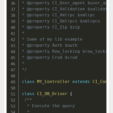
* @property CI_User_agent $user_agent
* @property CI_Validation $validation
* @property CI_Xmlrpc $xmlrpc

* @property CI_Xmlrpcs $xmlrpcs

* @property CI_Zip $zip

*

* Some of my lib example

* @property Auth $auth

* @property Row_locking $row_locking

* @property Crud $crud

*

*/
class
MY_Controller
extends
CI_Contr
class
CI_DB_Driver
{
/**

  * Execute the query

  *
