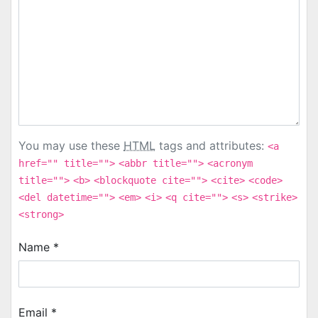
You may use these
HTML
tags and attributes:
<a
href="" title="">
<abbr title="">
<acronym
title="">
<b>
<blockquote cite="">
<cite>
<code>
<del datetime="">
<em>
<i>
<q cite="">
<s>
<strike>
<strong>
Name
*
Email
*