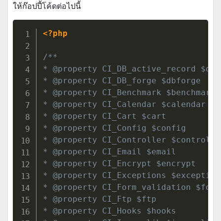
ให้ก๊อปปี้โค้ดต่อไปนี้
<?php
/**

* @property CI_DB_active_record $db

* @property CI_DB_forge $dbforge

* @property CI_Benchmark $benchmark

* @property CI_Calendar $calendar

* @property CI_Cart $cart

* @property CI_Config $config

* @property CI_Controller $controller
* @property CI_Email $email

* @property CI_Encrypt $encrypt

* @property CI_Exceptions $exceptions
* @property CI_Form_validation $form
* @property CI_Ftp $ftp

* @property CI_Hooks $hooks
