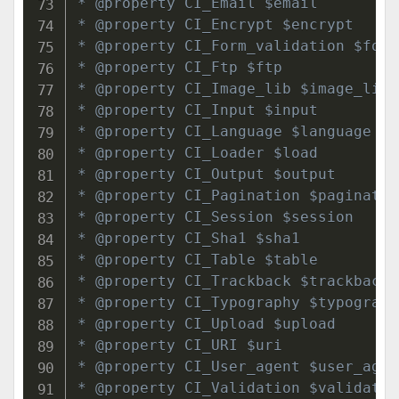
* @property CI_Email $email

* @property CI_Encrypt $encrypt

* @property CI_Form_validation $form
* @property CI_Ftp $ftp

* @property CI_Image_lib $image_lib

* @property CI_Input $input

* @property CI_Language $language

* @property CI_Loader $load

* @property CI_Output $output

* @property CI_Pagination $pagination
* @property CI_Session $session

* @property CI_Sha1 $sha1

* @property CI_Table $table

* @property CI_Trackback $trackback

* @property CI_Typography $typography
* @property CI_Upload $upload

* @property CI_URI $uri

* @property CI_User_agent $user_agent
* @property CI_Validation $validation